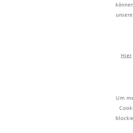
können
unsere
Hier
Um meh
Cooki
blocki