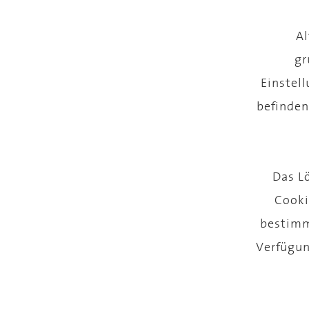
Al
gr
Einstel
befinden
Das L
Cooki
bestimm
Verfügun