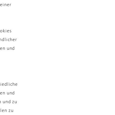
 einer
ookies
ndlicher
zen und
iedliche
den und
n und zu
llen zu