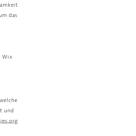
samkeit
 um das
n Wix
 welche
ht und
es.org