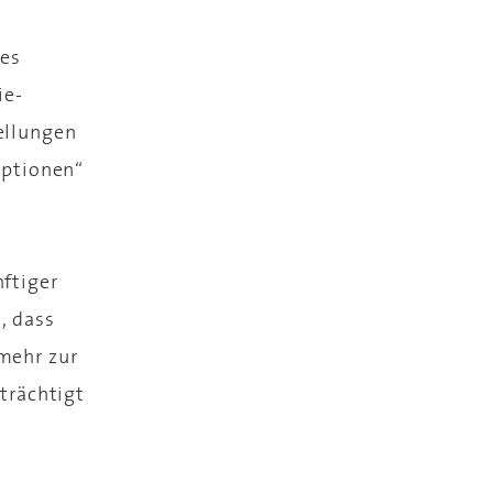
ies
ie-
ellungen
Optionen“
ftiger
, dass
mehr zur
trächtigt