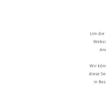
Um die 
Websi
An
Wir könn
diese Se
in Be