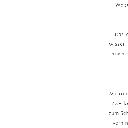
Websi
Das W
wissen 
machen
Wir kön
Zwecke
zum Sch
verhin