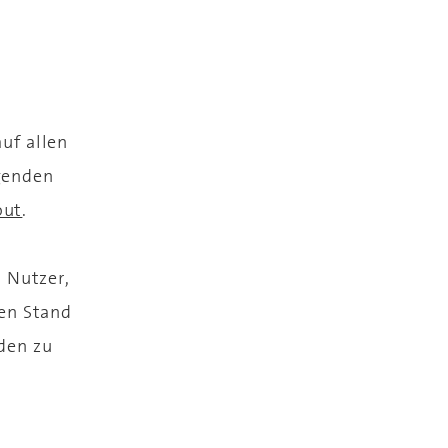
uf allen
genden
out
.
n Nutzer,
len Stand
den zu