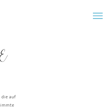
IE
 die auf
stimmte